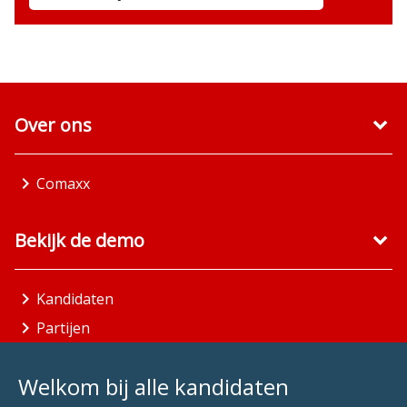
Over ons
Comaxx
Bekijk de demo
Kandidaten
Partijen
Gemeenten
Welkom bij alle kandidaten
Aandachtsgebieden