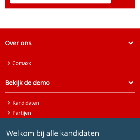
Over ons
Comaxx
Bekijk de demo
Kandidaten
Partijen
Gemeenten
Welkom bij alle kandidaten
Aandachtsgebieden