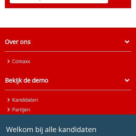
Over ons
Comaxx
Bekijk de demo
Kandidaten
Partijen
Gemeenten
Welkom bij alle kandidaten
Aandachtsgebieden